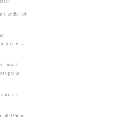
ttori.
ti antilarvali
mo
 questa possa
ini privati
etto per la
 ancora i
 all’
Ufficio