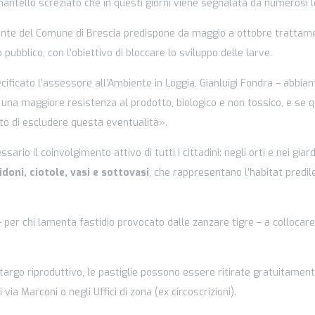
 mantello screziato che in questi giorni viene segnalata da numerosi le
iente del Comune di Brescia predispone da maggio a ottobre trattamen
 pubblico, con l’obiettivo di bloccare lo sviluppo delle larve.
cificato l’assessore all’Ambiente in Loggia, Gianluigi Fondra – abbia
 una maggiore resistenza al prodotto, biologico e non tossico, e se
nto di escludere questa eventualità».
rio il coinvolgimento attivo di tutti i cittadini: negli orti e nei giard
idoni, ciotole, vasi e sottovasi
, che rappresentano l’habitat predil
– per chi lamenta fastidio provocato dalle zanzare tigre – a collocare
etargo riproduttivo, le pastiglie possono essere ritirate gratuitamente
i via Marconi o negli Uffici di zona (ex circoscrizioni).