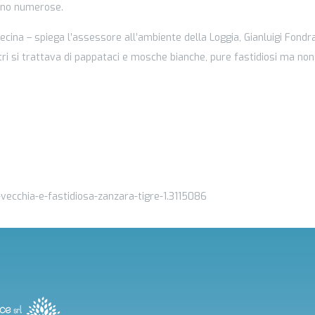
sono numerose.
 decina – spiega l’assessore all’ambiente della Loggia, Gianluigi Fondra
tri si trattava di pappataci e mosche bianche, pure fastidiosi ma non
-vecchia-e-fastidiosa-zanzara-tigre-1.3115086