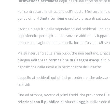
Un’invasione fastidiosa
degli insetti dal caratteristico
Per contrastare la diffusione dell’insetto il Settore amb
periodici nei
40mila tombini
e caditoie presenti sul suolo
«Anche a seguito delle segnalazioni dei residenti – ha spe
approfondito per capire se le zanzare abbiano sviluppato
essere una ragione alla base della loro diffusione. Mi se
Ma gli interventi sulle aree pubbliche non bastano. É necessa
bisogna
evitare la formazione di ristagni d’acqua in b
deposizione delle uova e la permanenza dell’insetto.
L’appello ai residenti quindi è di procedere anche adesso 
larvicidi.
Sino ad ottobre, ovvero ai primi freddi che provocano il l
relazioni con il pubblico di piazza Loggia
, nella sede d