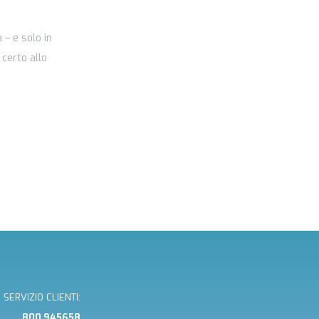
 – e solo in
 certo allo
SERVIZIO CLIENTI:
800 945658