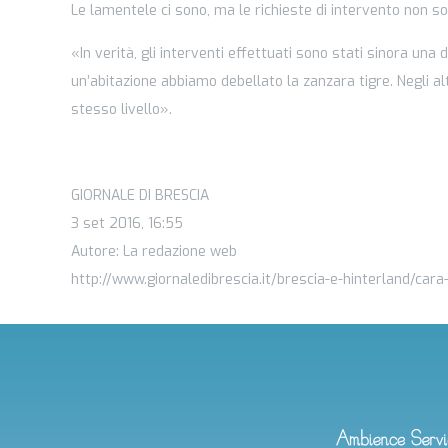
Le lamentele ci sono, ma le richieste di intervento non 
«In verità, gli interventi effettuati sono stati sinora una
un’abitazione abbiamo debellato la zanzara tigre. Negli al
stesso livello».
GIORNALE DI BRESCIA
3 set 2016, 16:55
Autore: La redazione web
http://www.giornaledibrescia.it/brescia-e-hinterland/cara