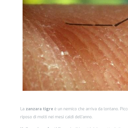
La
zanzara tigre
è un nemico che arriva da lontano. Piccol
riposo di molti nei mesi caldi dell’anno.