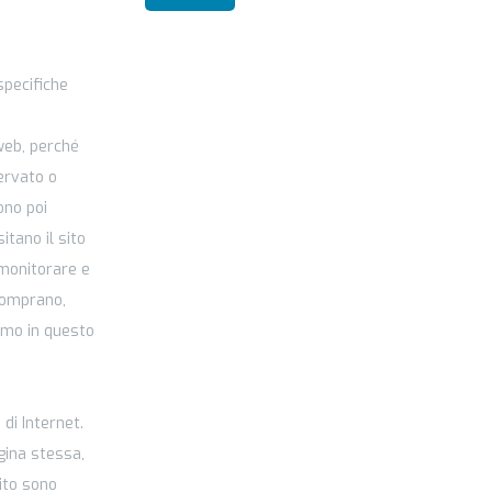
specifiche
 web, perché
ervato o
ono poi
itano il sito
 monitorare e
 comprano,
iamo in questo
b
 di Internet.
gina stessa,
lito sono