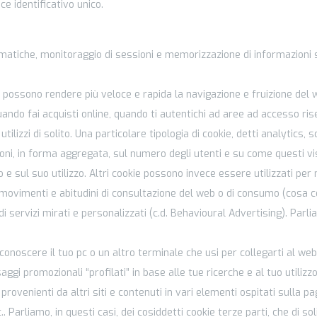
e identificativo unico.
rmatiche, monitoraggio di sessioni e memorizzazione di informazioni 
hé possono rendere più veloce e rapida la navigazione e fruizione del
ndo fai acquisti online, quando ti autentichi ad aree ad accesso ris
lizzi di solito. Una particolare tipologia di cookie, detti analytics, s
zioni, in forma aggregata, sul numero degli utenti e su come questi vis
o e sul suo utilizzo. Altri cookie possono invece essere utilizzati per
oro movimenti e abitudini di consultazione del web o di consumo (cosa
 di servizi mirati e personalizzati (c.d. Behavioural Advertising). Parl
conoscere il tuo pc o un altro terminale che usi per collegarti al we
i promozionali “profilati” in base alle tue ricerche e al tuo utilizzo
venienti da altri siti e contenuti in vari elementi ospitati sulla pa
 Parliamo, in questi casi, dei cosiddetti cookie terze parti, che di so