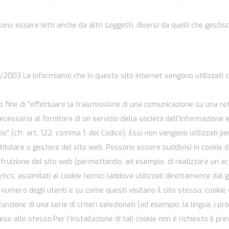
ono essere letti anche da altri soggetti, diversi da quelli che gestis
6/2003 La informiamo che in questo sito internet vengono utilizzati c
solo fine di “effettuare la trasmissione di una comunicazione su una re
essaria al fornitore di un servizio della società dell’informazione 
io” (cfr. art. 122, comma 1, del Codice). Essi non vengono utilizzati pe
titolare o gestore del sito web. Possono essere suddivisi in cookie d
fruizione del sito web (permettendo, ad esempio, di realizzare un ac
ics, assimilati ai cookie tecnici laddove utilizzati direttamente dal 
 numero degli utenti e su come questi visitano il sito stesso; cookie 
nzione di una serie di criteri selezionati (ad esempio, la lingua, i pr
 reso allo stesso.Per l’installazione di tali cookie non è richiesto il pr