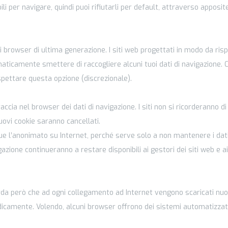
i per navigare, quindi puoi rifiutarli per default, attraverso apposite
 browser di ultima generazione. I siti web progettati in modo da ris
ticamente smettere di raccogliere alcuni tuoi dati di navigazione. 
ispettare questa opzione (discrezionale).
ia nel browser dei dati di navigazione. I siti non si ricorderanno di 
uovi cookie saranno cancellati.
 l’anonimato su Internet, perché serve solo a non mantenere i dati
azione continueranno a restare disponibili ai gestori dei siti web e ai
corda però che ad ogni collegamento ad Internet vengono scaricati nuo
dicamente. Volendo, alcuni browser offrono dei sistemi automatizzati