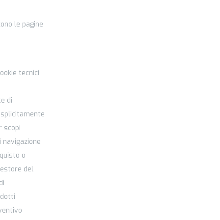
cono le pagine
ookie tecnici
te di
esplicitamente
r scopi
i navigazione
quisto o
gestore del
di
odotti
eventivo