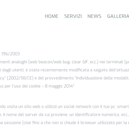
HOME
SERVIZI
NEWS
GALLERI
s .196/2003
strumenti analoghi (web beacon/web bug, clear GIF, ecc.) nei terminali (
i dagli utenti, è stata recentemente modificata a seguito dell’attuaz
vacy” (2002/58/CE) e del provvedimento “Individuazione delle modalit
so per l’uso dei cookie – 8 maggio 2014”
 visita un sito web o utilizzi un social network con il tuo pc, smar
, il nome del server da cui proviene, un identificatore numerico, ecc.
 sessione (cioè fino a che non si chiude il browser utilizzato per la