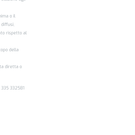
nima o il
diffusi,
to rispetto al
copo della
ta diretta o
39 335 332581