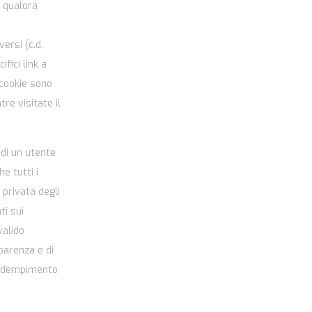
, qualora
ersi (c.d.
fici link a
 cookie sono
re visitate il
 di un utente
e tutti i
 privata degli
ti sui
valido
parenza e di
to adempimento