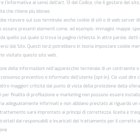
 l’informativa ai sensi dell’art. 13 del Codice, che il gestore del sito
ità che ritiene più idonee.
be ricevere sul suo terminale anche cookie di siti o di web server div
ono essere presenti elementi come, ad esempio, immagini, mappe, speci
da quello sul quale si trova la pagina richiesta. In altre parole, detti
ersi dal Sito. Questi terzi potrebbero in teoria impostare cookie ment
ete visitato questo sito web.
azione delle informazioni nell’apparecchio terminale di un contraente o
 consenso preventivo e informato dell’utente (opt-in). Ciò vuol dire ch
ltro maggiori criticità dal punto di vista della protezione della sfera
ti per finalità di profilazione e marketing non possono essere installa
prima adeguatamente informati e non abbiano prestato al riguardo un 
rattamento sarà improntato ai principi di correttezza, liceità e tras
no trattati dai responsabili e incaricati del trattamento per il corret
ione