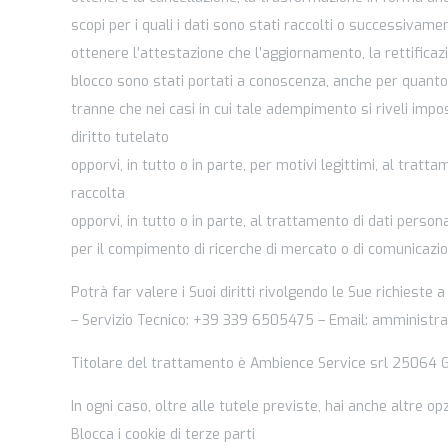
scopi per i quali i dati sono stati raccolti o successivame
ottenere l’attestazione che l’aggiornamento, la rettificaz
blocco sono stati portati a conoscenza, anche per quanto ri
tranne che nei casi in cui tale adempimento si riveli im
diritto tutelato
opporvi, in tutto o in parte, per motivi legittimi, al trat
raccolta
opporvi, in tutto o in parte, al trattamento di dati personal
per il compimento di ricerche di mercato o di comunicaz
Potrà far valere i Suoi diritti rivolgendo le Sue richiest
– Servizio Tecnico: +39 339 6505475 – Email: amministr
Titolare del trattamento è Ambience Service srl 25064 
In ogni caso, oltre alle tutele previste, hai anche altre o
Blocca i cookie di terze parti