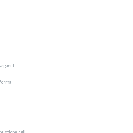
 seguenti
n forma
relazione agli