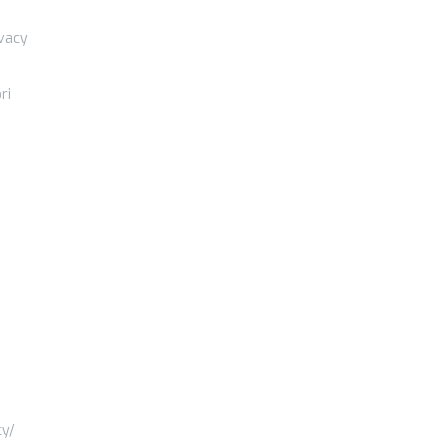
ivacy
ri
cy/