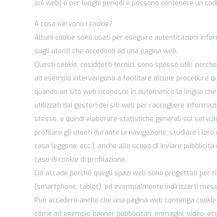
sul web) o per lunghi periodi e possono contenere un codic
A cosa servono i cookie?
Alcuni cookie sono usati per eseguire autenticazioni info
sugli utenti che accedono ad una pagina web.
Questi cookie, cosiddetti tecnici, sono spesso utili, perc
ad esempio intervengono a facilitare alcune procedure qua
quando un sito web riconosce in automatico la lingua che uti
utilizzati dai gestori dei siti web per raccogliere informa
stesso, e quindi elaborare statistiche generali sul servizi
profilare gli utenti durante la navigazione, studiare i l
cosa leggono, ecc.), anche allo scopo di inviare pubblicità
caso di cookie di profilazione.
Ciò accade perché quegli spazi web sono progettati per ri
(smartphone, tablet), ed eventualmente indirizzarti messagg
Può accadere anche che una pagina web contenga cookie pro
come ad esempio banner pubblicitari, immagini, video, ecc..