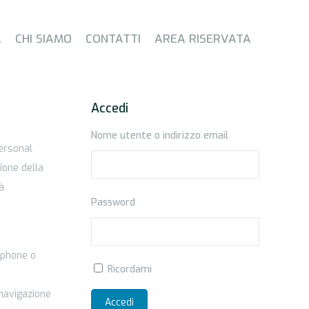
A
CHI SIAMO
CONTATTI
AREA RISERVATA
Accedi
Nome utente o indirizzo email
personal
ione della
à
Password
tphone o
Ricordami
.
 navigazione
Accedi