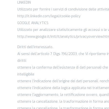
LINKEDIN
Utilizzato per fornire i servizi di condivisione delle attiv
http://it.linkedin.com/legal/cookie-policy
GOOGLE ANALYTICS
Utilizzato per analizzare statisticamente gli accessi o le 
http://www.google.it/intl/it/analytics/privacyoverview.htm
Diritti dell’interessato.
Ai sensi dell’articolo 7 Dlgs 196/2003, che Vi riportiamo i
diritti:
ottenere la conferma dell’esistenza di dati personali che
intelligibile
ottenere l’indicazione dell’origine dei dati personali, non
ottenere l’indicazione della logica applicata nei trattament
ottenere l’aggiornamento, la rettificazione ovvero, quando
ottenere la cancellazione, la trasformazione in forma anoni
ottenere la cancellazione, la trasformazione in forma anon