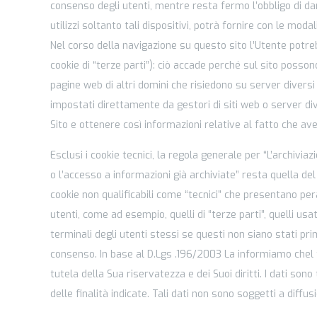
consenso degli utenti, mentre resta fermo l’obbligo di dare
utilizzi soltanto tali dispositivi, potrà fornire con le modal
Nel corso della navigazione su questo sito l’Utente potreb
cookie di “terze parti”): ciò accade perché sul sito poss
pagine web di altri domini che risiedono su server diversi 
impostati direttamente da gestori di siti web o server div
Sito e ottenere così informazioni relative al fatto che av
Esclusi i cookie tecnici, la regola generale per “L’archivi
o l’accesso a informazioni già archiviate” resta quella del
cookie non qualificabili come “tecnici” che presentano pera
utenti, come ad esempio, quelli di “terze parti”, quelli usa
terminali degli utenti stessi se questi non siano stati 
consenso. In base al D.Lgs .196/2003 La informiamo chel t
tutela della Sua riservatezza e dei Suoi diritti. I dati so
delle finalità indicate. Tali dati non sono soggetti a diffus