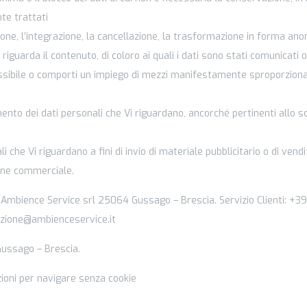
nte trattati
ione, l’integrazione, la cancellazione, la trasformazione in forma ano
guarda il contenuto, di coloro ai quali i dati sono stati comunicati o 
possibile o comporti un impiego di mezzi manifestamente sproporziona
tamento dei dati personali che Vi riguardano, ancorché pertinenti allo s
i che Vi riguardano a fini di invio di materiale pubblicitario o di vendi
ione commerciale.
e a Ambience Service srl 25064 Gussago – Brescia. Servizio Clienti: +
azione@ambienceservice.it
Gussago – Brescia.
pzioni per navigare senza cookie