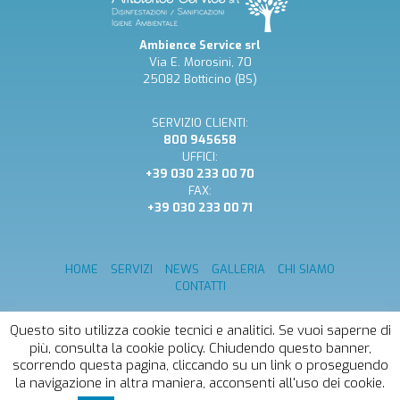
Ambience Service srl
Via E. Morosini, 70
25082 Botticino (BS)
SERVIZIO CLIENTI:
800 945658
UFFICI:
+39 030 233 00 70
FAX:
+39 030 233 00 71
HOME
SERVIZI
NEWS
GALLERIA
CHI SIAMO
CONTATTI
Ambience Service srl - Cap.Soc. 10.200,00 €
Questo sito utilizza cookie tecnici e analitici. Se vuoi saperne di
interamente versato - PI/CF 03276680984 REA
più, consulta la cookie policy. Chiudendo questo banner,
BS520539 -
PRIVACY E COOKIE POLICY
scorrendo questa pagina, cliccando su un link o proseguendo
la navigazione in altra maniera, acconsenti all'uso dei cookie.