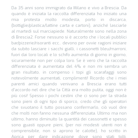
Da 35 anni sono immigrato da Milano e vivo a Brescia. Da
quando è iniziata la raccolta differenziata ho iniziato una
mia protesta molto modesta, porto in discarca,
(bottiglie/plastica/lattine carta e cartoni), anziché lasciarle
al martedì sul marciapiede. Naturalmente sono nella zona
di Brescia2. Forse nessuno si è accorto che i locali pubblici
bar/pizzerie/risoranti ecc.. devono per ovvie ragioni iniziare
da subito lasciare i sacchi gialli, i cassonetti bleu/marroni,
fuori dai loro locali e lo schifo aumenta di giorno in giorno,
sicuramente non per colpa loro. Se è vero che la raccolta
differenziata è aumentata del 4% e non mi sembra un
gran risultato, in compenso i topi gli scarafaggi sono
notevolmente aumentati, complimenti! Ricordo che i miei
parenti amici quando venivano a Brescia erano tutti
d’accordo nel dire che la Città era molto pulita, oggi non è
più così! Spesso i pochi cestini che ci sono per la strada
sono pieni di ogni tipo di sporco, credo che gli operatori
che svuotano il tutto possano confermarlo, ciò vuol dire
che molti non fanno nessuna differenziata. Ultimo ma non
ultimo, hanno diminuito la quantità dei cassonetti e spesso
sono guasti oppure pieni, (per noi modesti utenti non è
comprensibile, non si aprono le calotte), ho scritto in
Aprica per dare indicazione dove sono stati tolti,