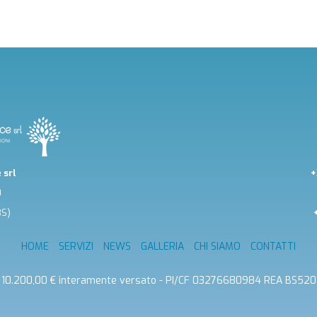
 srl
+
0
BS)
HOME
SERVIZI
NEWS
GALLERIA
CHI SIAMO
CONTATTI
c. 10.200,00 € interamente versato - PI/CF 03276680984 REA BS52