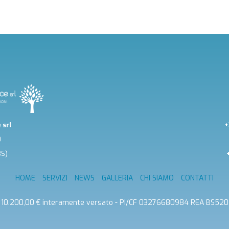
 srl
+
0
BS)
HOME
SERVIZI
NEWS
GALLERIA
CHI SIAMO
CONTATTI
c. 10.200,00 € interamente versato - PI/CF 03276680984 REA BS52